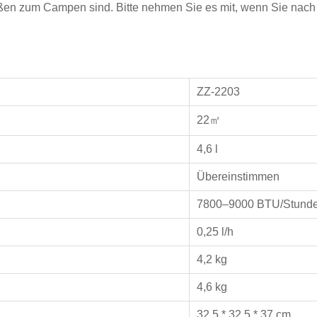
en zum Campen sind. Bitte nehmen Sie es mit, wenn Sie nach
ZZ-2203
22㎡
4,6 l
Übereinstimmen
7800–9000 BTU/Stund
0,25 l/h
4,2 kg
4,6 kg
32,5 * 32,5 * 37 cm