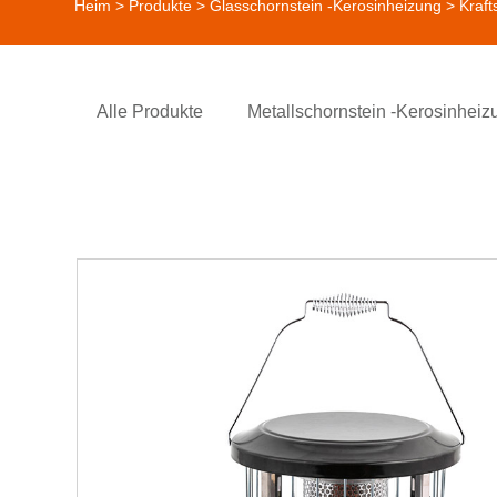
Heim
>
Produkte
>
Glasschornstein -Kerosinheizung
> Kraft
Alle Produkte
Metallschornstein -Kerosinheiz