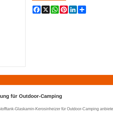
Facebook
X
WhatsApp
Pinterest
LinkedIn
Share
izung für Outdoor-Camping
tstofftank-Glaskamin-Kerosinheizer für Outdoor-Camping anbieten