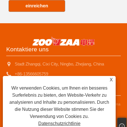
einreichen
Kontaktiere uns
Stadt Zhangqi, Cixi City, Ningbo, Zhejiang, China
+86-13566605759
X
sales1@nbzhongze.com
Wir verwenden Cookies, um Ihnen ein besseres
Surferlebnis zu bieten, den Website-Verkehr zu
analysieren und Inhalte zu personalisieren. Durch
Copyright © 2023 Ningbo Zhongze Electronics Co., Ltd. - China
die Nutzung dieser Website stimmen Sie der
Kerosin -Heizung, Kerosinofen, Metallschornstein -
Verwendung von Cookies zu.
Kerosinheizungslieferanten - Alle Rechte vorbehalten.
Datenschutzrichtlinie
Links
|
Sitemap
|
RSS
|
XML
|
Datenschutzrichtlinie
|